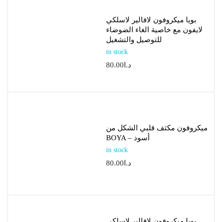
بويا ميكروفون لافالير لاسلكي
لايفون مع خاصية الغاء الضوضاء
للتوصيل والتشغيل
in stock
د.ا
80.00
ميكروفون مكثف قلبي الشكل من
BOYA – أسود
in stock
د.ا
80.00
بويا ميكروفون لافالير لاسلكي