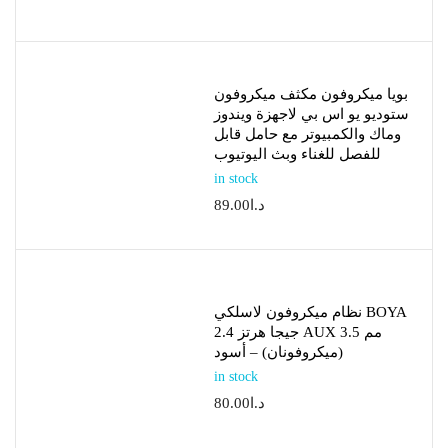
بويا ميكروفون مكثف ميكروفون
ستوديو يو اس بي لاجهزة ويندوز
وماك والكمبيوتر مع حامل قابل
للفصل للغناء وبث اليوتيوب
in stock
د.ا
89.00
نظام ميكروفون لاسلكي BOYA
2.4 جيجا هرتز AUX 3.5 مم
(ميكروفونان) – أسود
in stock
د.ا
80.00