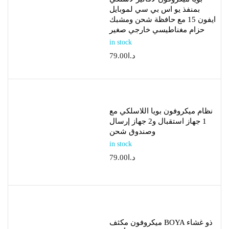
بمنفذ يو اس بي سي لموبايل
ايفون 15 مع حافظة شحن ومشبك
حزام مغناطيسي خارجي صغير
in stock
د.ا
79.00
نظام ميكروفون بويا اللاسلكي مع
1 جهاز استقبال و2 جهاز إرسال
وصندوق شحن
in stock
د.ا
79.00
ميكروفون مكثف BOYA ذو غشاء