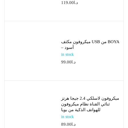
د.ا
119.00
ميكروفون مكثف USB من BOYA
– أسود
in stock
د.ا
99.00
ميكروفون لاسلكي 2.4 جيجا هرتز
ثنائي القناة نظام ميكروفون
للهواتف الذكية من بويا
in stock
د.ا
89.00