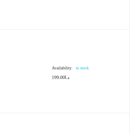
Availability:
in stock
199.00
د.ا