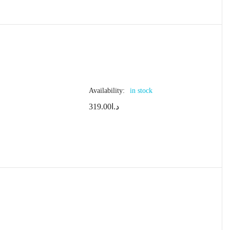
Availability:
in stock
319.00
د.ا