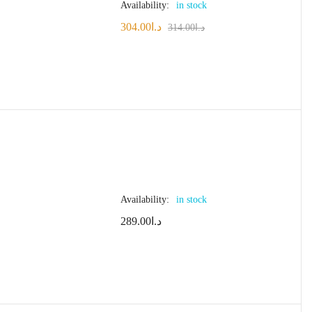
Availability:
in stock
304.00
د.ا
314.00
د.ا
Availability:
in stock
289.00
د.ا