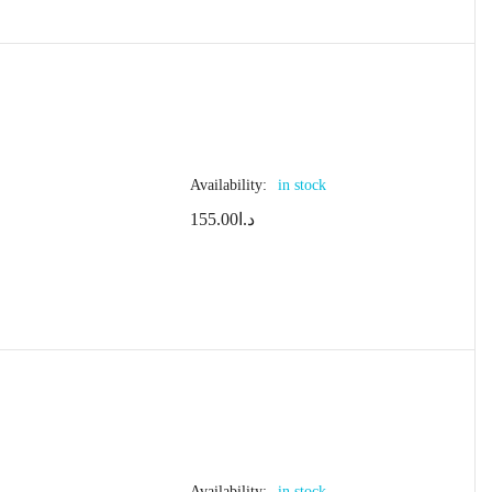
Availability:
in stock
155.00
د.ا
Availability:
in stock