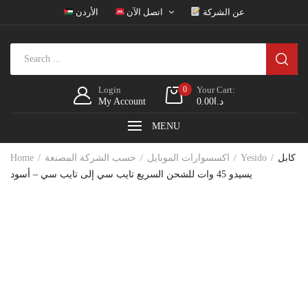
عن الشركة
اتصل الآن
الأردن
Login
0
Your Cart:
د.ا
0.00
My Account
MENU
كابل
Yesido
اكسسوارات الموبايل
حسب الشركة المصنعة
Home
يسيدو 45 وات للشحن السريع تايب سي إلى تايب سي – أسود