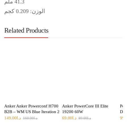
41.3 ملم
الوزن: 0.209 كجم
Related Products
Anker Anker Powerconf H700
Anker PowerCore III Elite
Pow
B2B – WM US Blue Iteration 2
19200 60W
Doc
99.
د.ا
69.00
د.ا
149.00
د.ا
89.00
د.ا
160.00