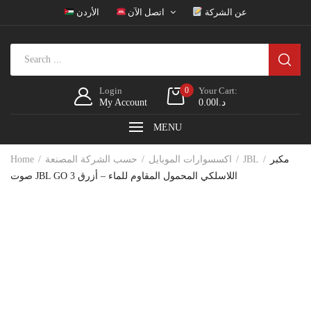
عن الشركة
اتصل الآن
الأردن
Login
0
Your Cart:
د.ا
0.00
My Account
MENU
مكبر
JBL
اكسسوارات الموبايل
حسب الشركة المصنعة
Home
صوت JBL GO 3 اللاسلكي المحمول المقاوم للماء – أزرق