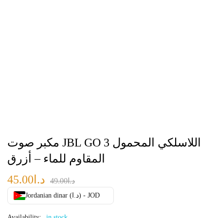
مكبر صوت JBL GO 3 اللاسلكي المحمول
المقاوم للماء – أزرق
د.ا
45.00
د.ا
49.00
Jordanian dinar (د.ا) - JOD
Availability:
in stock