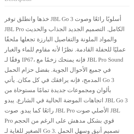
خذها وانطلق توفر JBL Go 3 أسلوبًا رائعًا وصوت
JBL Pro الكامل. التصميم الجديد الجذاب والحديث
والمواد الملونة والتفاصيل البارزة تجعلها ملحقًا
عمليًا للحفلة القادمة. نظرًا لأنه مقاوم للماء والغبار
وفقًا لـ IP67، فإنه يمنحك زخمًا مع JBL Pro Sound
في جميع الأحوال الجوية. بفضل حزام الحمل
المدمج، فإنه يرافقك في كل مكان. يأتي Go 3
بألوان ومجموعات جديدة تمامًا مستوحاة من
اتجاهات الموضة الحالية في الشارع. يبدو JBL Go 3
رائعًا كما يبدو. صوت JBL Pro الأصلي صوت JBL
Pro قوي بشكل مدهش على الرغم من الحجم
الصغير للغاية لـ Go 3. تصميم أنيق وسهل الحمل