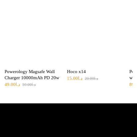
Powerology Magsafe Wall
Hoco x14
Pow
Charger 10000mAh PD 20w
wit
د.ا
15.00
د.ا
20.00
89.
د.ا
49.00
د.ا
59.00