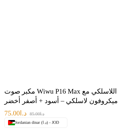
مكبر صوت Wiwu P16 Max اللاسلكي مع
ميكروفون لاسلكي – أسود + أصفر أخضر
د.ا
75.00
د.ا
85.00
Jordanian dinar (د.ا) - JOD