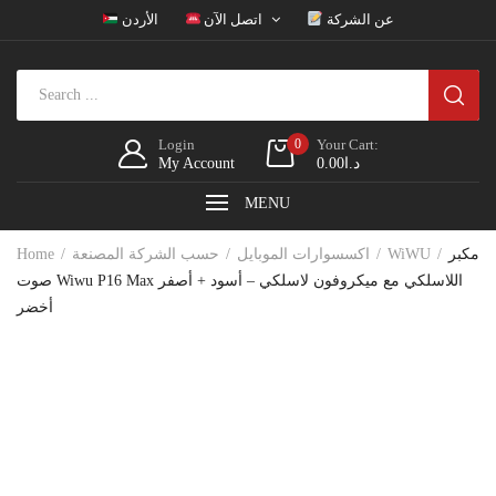
عن الشركة
اتصل الآن
الأردن
Login
0
Your Cart:
د.ا
0.00
My Account
MENU
مكبر
WiWU
اكسسوارات الموبايل
حسب الشركة المصنعة
Home
صوت Wiwu P16 Max اللاسلكي مع ميكروفون لاسلكي – أسود + أصفر
أخضر