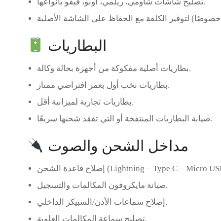
بأنواعها.
تصليح شاشات شاومي، ريلمي، أوبو، فيفو
البطاريات
مفكوكة من أجهزة بحالة وكالة.
بطاريات أصلية
بعمر افتراضي ممتاز.
بطاريات نخب أول
لميزانية أقل.
بطاريات تجارية
صيانة البطاريات المنتفخة أو التي تفقد شحنها سريعًا.
مداخل الشحن والصوت
ح قاعدة الشحن (Lightning – Type C – Micro USB).
.
صيانة
مايكروفون المكالمات والتسجيل
.
إصلاح
سماعات الأذن/السبيكر الداخلي
العلوية.
تصليح
سماعة المكالمات