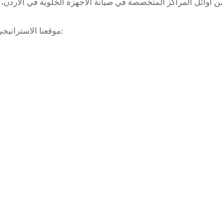
ن أوائل المراكز المتخصصة في
صيانة الأجهزة الخلوية في الأردن
،
، وفريقنا المكوّن من مهندسين ذوي خبرة تتجاوز 15 عامًا، جعلنا الوجهة المفضلة لكل من يبحث عن:
موقعنا الاستراتيج