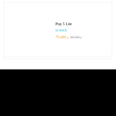
Pop 5 Lite
in stock
75.00
د.ا
80.00
د.ا