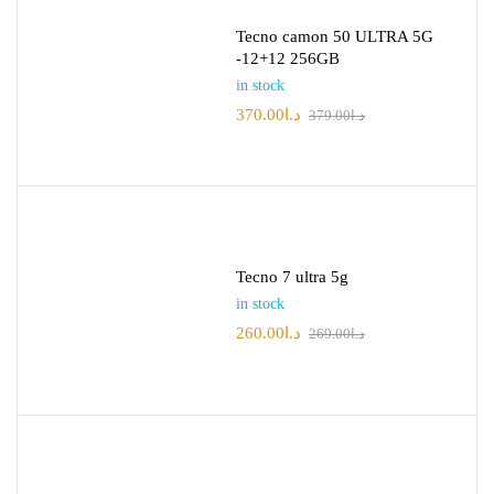
Tecno camon 50 ULTRA 5G
-12+12 256GB
in stock
370.00
د.ا
379.00
د.ا
Tecno 7 ultra 5g
in stock
260.00
د.ا
269.00
د.ا