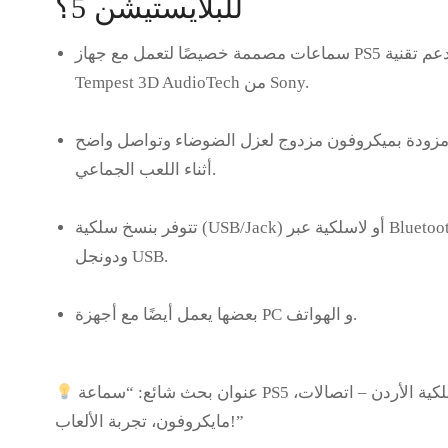
للبلايستيشن 5؟
عم تقنية
جهاز PS5
سماعات مصممة خصيصًا لتعمل مع
من Sony.
Tempest 3D AudioTech
زودة بميكروفون مزدوج لعزل الضوضاء وتواصل واضح
أثناء اللعب الجماعي.
أو
لاسلكية عبر Bluetooth
سلكية (USB/Jack)
تتوفر بنسخ
.
ودونجل USB
بعضها يعمل أيضًا مع أجهزة PC و الهواتف.
عنوان بحث شائع:
“سماعة PS5 لاسلكية الأردن – اتصالات،
مايكروفون، تجربة الألعاب!”