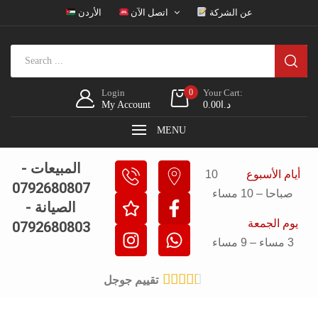
عن الشركة
اتصل الآن
الأردن
Login
0
Your Cart:
د.ا
0.00
My Account
MENU
المبيعات -
أيام الأسبوع
10
0792680807
صباحا – 10 مساء
الصيانة -
يوم الجمعة
0792680803
3 مساء – 9 مساء





تقييم جوجل