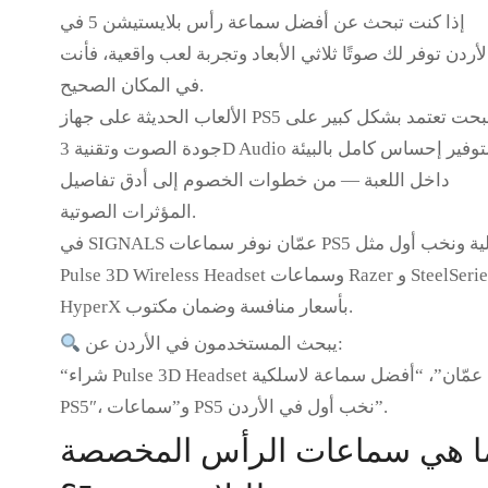
إذا كنت تبحث عن
أفضل سماعة رأس بلايستيشن 5 في
لأردن
توفر لك صوتًا ثلاثي الأبعاد وتجربة لعب واقعية، فأنت
في المكان الصحيح.
حت تعتمد بشكل كبير على
جهاز PS5
الألعاب الحديثة على
لتوفير إحساس كامل بالبيئة
جودة الصوت وتقنية 3D Audio
داخل اللعبة — من خطوات الخصوم إلى أدق تفاصيل
المؤثرات الصوتية.
ت PS5 أصلية ونخب أول
مثل
SIGNALS عمّان
نوفر
في
وسماعات Razer و SteelSeries و
Pulse 3D Wireless Headset
HyperX بأسعار منافسة وضمان مكتوب.
يبحث المستخدمون في الأردن عن:
“شراء Pulse 3D Headset عمّان”، “أفضل سماعة لاسلكية
PS5″، و”سماعات PS5 نخب أول في الأردن”.
ا هي سماعات الرأس المخصصة