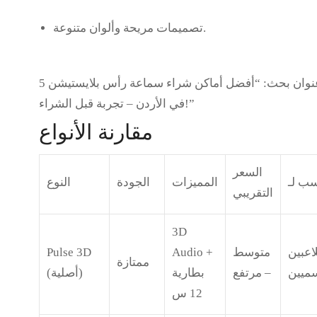
تصميمات مريحة وألوان متنوعة.
نوان بحث:
“أفضل أماكن شراء سماعة رأس بلايستيشن 5
في الأردن – تجربة قبل الشراء!”
مقارنة الأنواع
السعر
سب لـ
المميزات
الجودة
النوع
التقريبي
3D
لاعبين
متوسط
Audio +
Pulse 3D
ممتازة
ميين
– مرتفع
بطارية
(أصلية)
12 س