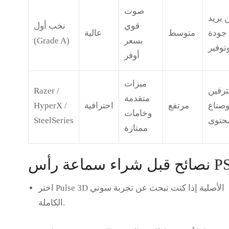
صوت
 يريد
قوي
نخب أول
جودة
متوسط
عالية
بسعر
(Grade A)
توفير
أوفر
ميزات
ترفين
Razer /
متقدمة
صناع
مرتفع
احترافية
HyperX /
وخامات
حتوى
SteelSeries
ممتازة
شراء سماعة رأس PS5
Pulse 3D الأصلية
إذا كنت تبحث عن تجربة سوني
اختر
الكاملة.