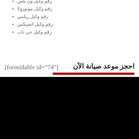
رقم وكيل ون بلس
رقم وكيل موتورولا
رقم وكيل ريلمي
رقم وكيل انفينكس
رقم وكيل جي تاب
احجز موعد صيانة الآن
[formidable id=”74″]