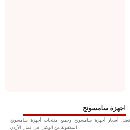
تابلت DOOGEE
تابلت ALCATEL
تابلت VIKUSHA
تابلت TECLAST
تابلت TCL
تابلت FOLG
تابلت G-TAB
اجهزة سامسونج
فضل أسعار أجهزة سامسونج وجميع منتجات أجهزة سامسونج
المكفولة من الوكيل في عمان الأردن