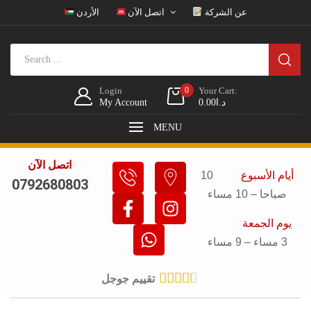
عن الشركة
اتصل الآن
الأردن
Login
0
Your Cart:
د.ا
0.00
My Account
MENU
اتصل الآن
أيام الأسبوع
10
0792680803
صباحا – 10 مساء
يوم الجمعة
3 مساء – 9 مساء





تقييم جوجل