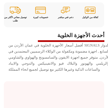
كفالة من الوكيل
دعم فني مباشر
خصومات كبيرة
توصيل مجاني لأكثر من
طلب
أحدث الأجهزة الخلوية
أفضل أسعار الأجهزة الخلوية في عمان الأردن من SIGNALS الدوار
لسابع , اجهزة مضمونة ومكفولة من الوكلاء الرسميين المعتمدين في
لأردن, متوفر جميع اجهزة الايفون والسامسونج والهواوي والشاومي
الريلمي والهونور والبلاك فيو والانفينيكس والدوجي والايباد
والساعات الذكية وغيرها الكثير مع توصيل لجميع انحاء المملكة
أجهزة
أجهزة
اجهزة