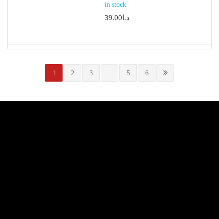
in stock
د.ا
39.00
1
2
3
…
5
6