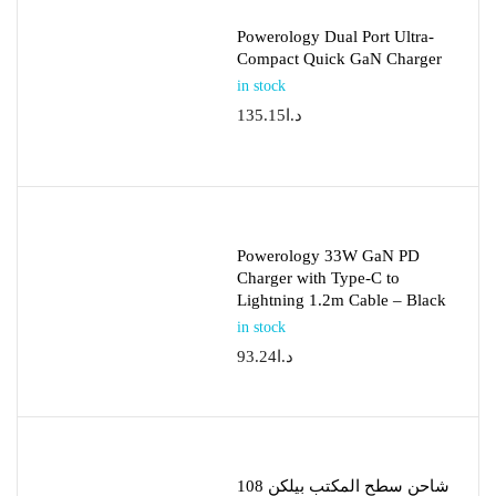
Powerology Dual Port Ultra-
Compact Quick GaN Charger
in stock
د.ا
135.15
Powerology 33W GaN PD
Charger with Type-C to
Lightning 1.2m Cable – Black
in stock
د.ا
93.24
شاحن سطح المكتب بيلكن 108