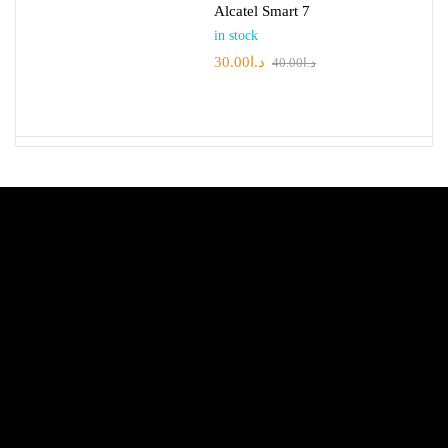
Alcatel Smart 7
in stock
30.00
د.ا
40.00
د.ا