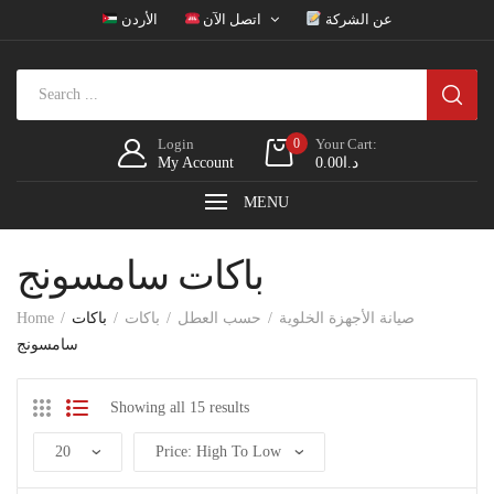
عن الشركة
اتصل الآن
الأردن
Login
0
Your Cart:
My Account
0.00
د.ا
MENU
باكات سامسونج
Home
باكات
باكات
حسب العطل
صيانة الأجهزة الخلوية
سامسونج
Showing all 15 results