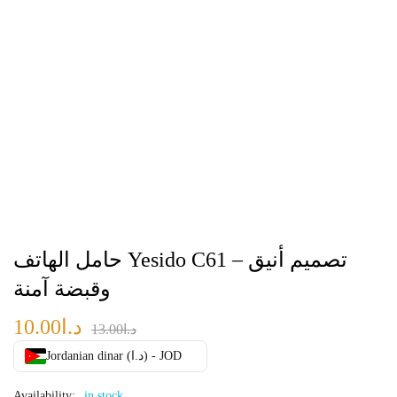
حامل الهاتف Yesido C61 – تصميم أنيق
وقبضة آمنة
د.ا
10.00
د.ا
13.00
Jordanian dinar (د.ا) - JOD
Availability:
in stock