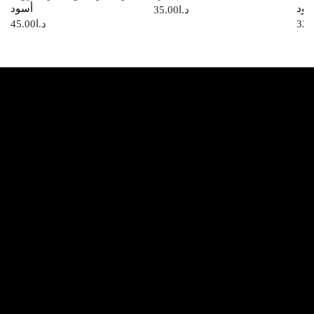
سود
أسود
د.ا
35.00
32.
د.ا
45.00