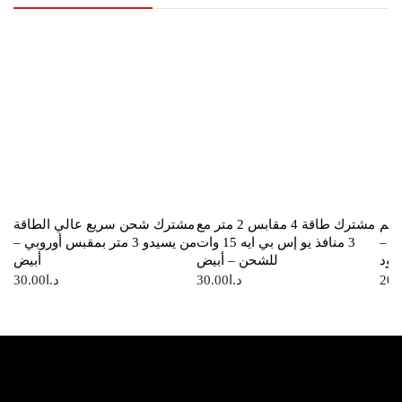
ظيم
مشترك طاقة 4 مقابس 2 متر مع
مشترك شحن سريع عالي الطاقة
ق –
3 منافذ يو إس بي ايه 15 وات
من يسيدو 3 متر بمقبس أوروبي –
سود
للشحن – أبيض
أبيض
20.
د.ا
30.00
د.ا
30.00