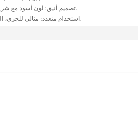
تصميم أنيق: لون أسود مع شريط عاكس لزيادة الأمان في ظروف الإضاءة المنخفضة.
استخدام متعدد: مثالي للجري، المشي، ركوب الدراجات، وغيرها من الأنشطة الخارجية.