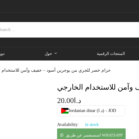
المنتجات الرقمية
حول
دور
حزام خصر للجري من يوجرين أسود – خفيف وآمن للاستخدام ا
وآمن للاستخدام الخارجي
د.ا
20.00
Jordanian dinar (د.ا) - JOD
Availability:
in stock
استسفسر عن طريق WHATSAPP