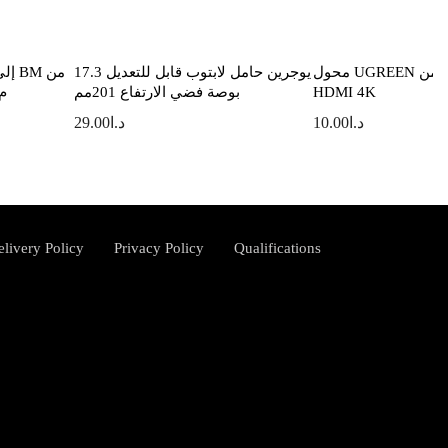
محول UGREEN من Thunderbolt إلى
يوجرين حامل لابتوب قابل للتعديل 17.3
HDMI 4K
بوصة فضي الارتفاع 201مم
N، 3
د.ا
10.00
د.ا
29.00
elivery Policy
Privacy Policy
Qualifications