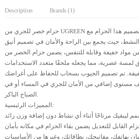
Description
Brands (1)
حزام خصر للجري من UGREEN هو رفيقك المثالي لأي نشاط خارجي، سواء كان ذلك الجري، المشي، ركوب الدراجات، أو حتى التنزه. تم تصميم هذا الحزام مع
 وقابلة للتنفس، يضمن حزام الخصر من UGREEN راحتك أثناء ممارسة التمارين دون أن يضيف أي وزن إضافي. كما يتيح الحزام القابل
الخفيفة. تم تصميم الجيوب بسحاب للحفاظ على أغراضك
ضيف مستوى إضافي من الأمان للجري في المساء أو في
الصباح الباكر.
المميزات الرئيسية: