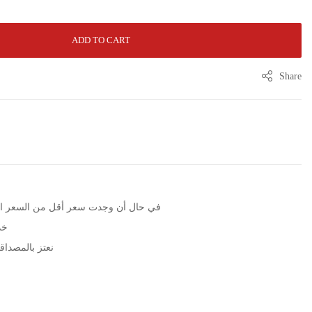
ADD TO CART
Share
الرجاء التواصل عبر زر WhatsApp في حال أن وجدت سعر أقل من الس
خد
نعتز بالمصداقية مع مرور 5