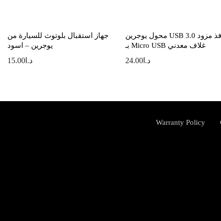
محول يوجرين USB 3.0 بـ 4 منافذ مزود
جهاز استقبال بلوتوث للسيارة من
بـ Micro USB غلاف معدني
يوجرين – اسود
د.ا
24.00
د.ا
15.00
Warranty Policy