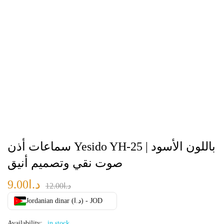
سماعات أذن Yesido YH-25 باللون الأسود |
صوت نقي وتصميم أنيق
د.ا
9.00
د.ا
12.00
Jordanian dinar (د.ا) - JOD
Availability:
in stock