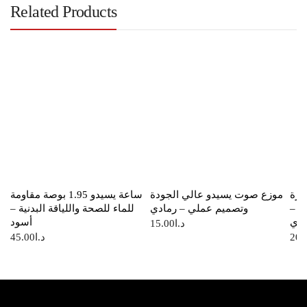
Related Products
ارة
موزع صوت يسيدو عالي الجودة
ساعة يسيدو 1.95 بوصة مقاومة
ن يسيدو –
وتصميم عملي – رمادي
للماء للصحة واللياقة البدنية –
ادي
أسود
د.ا
15.00
20.
د.ا
45.00