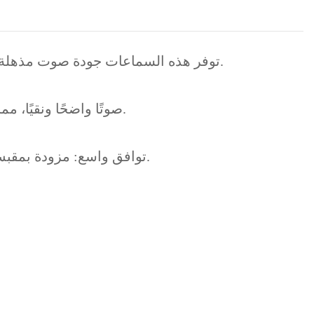
استمتع بصوت نقي ومريح مع سماعات الأذن YESIDO YH-30 . توفر هذه السماعات جودة صوت مذهلة وتصميمًا مثاليًا للاستخدام اليومي والموسيقى.
صوت عالي الجودة: توفر سماعات YH-30 صوتًا واضحًا ونقيًا، مما يجعلها الخيار الأمثل للاستماع إلى الموسيقى أو المكالمات الهاتفية.
توافق واسع: مزودة بمقبس 3.5 ملم، هذه السماعات متوافقة مع معظم الأجهزة مثل الهواتف الذكية وأجهزة الكمبيوتر المحمولة والمزيد.