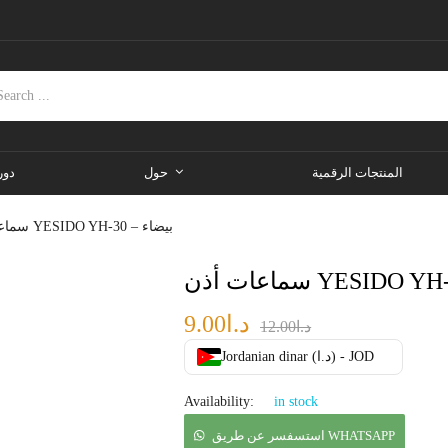
المنتجات الرقمية
حول
دور
سماعات أذن YESIDO YH-30 – بيضاء
د.ا
9.00
د.ا
12.00
Jordanian dinar (د.ا) - JOD
Availability:
in stock
استسفسر عن طريق WHATSAPP