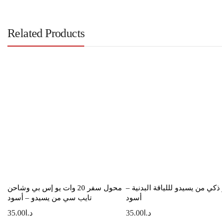
Related Products
ذكي من يسيدو لللياقة البدنية –
محول سفر 20 وات يو إس بي وشاحن
أسود
تايب سي من يسيدو – أسود
د.ا
35.00
د.ا
35.00