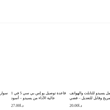
ل يسيدو للتابلت والهواتف
قاعدة توصيل يو إس بي سي 5 في 1
سوار 
ريح وقابل للتعديل – فضي
عالية الأداء من يسيدو – أسود
د.ا
20.00
د.ا
27.00