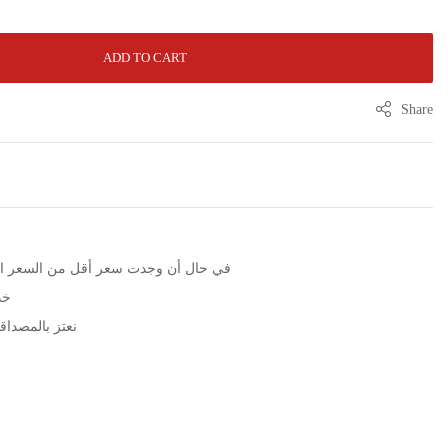
ADD TO CART
Share
الرجاء التواصل عبر زر WhatsApp في حال أن وجدت سعر أقل من الس
خد
نعتز بالمصداقية مع مرور 5