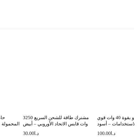
مكبر صوت يسيدو بقوة 40 وات قوي
مشترك طاقة للشحن السريع 3250
حام
 الاستخدامات – أسود
وات قابس الاتحاد الأوروبي – أبيض
المحمولة م
د.ا
100.00
د.ا
30.00