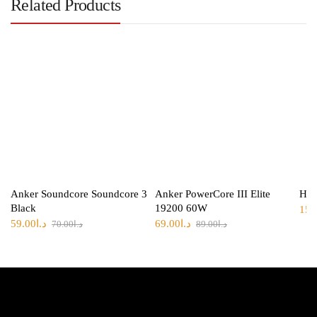
Related Products
Anker Soundcore Soundcore 3
Anker PowerCore III Elite
Hoc
Black
19200 60W
15.
د.ا
69.00
د.ا
59.00
د.ا
89.00
د.ا
70.00