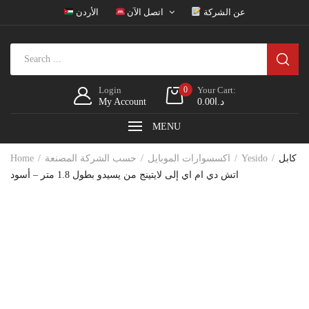
عن الشركة
اتصل الآن
الأردن
Login
0
Your Cart:
د.ا
0.00
My Account
MENU
كابل
Yesido
اكسسوارات الموبايل
حسب الشركة المصنعة
Home
اتش دي ام اي إلى لايتينج من يسيدو بطول 1.8 متر – أسود