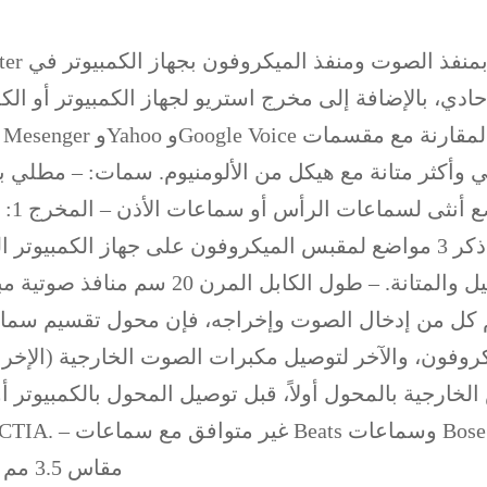
الكمبيوتر/الكمبيوتر المحمول – المخرج 2: 3.5 مم ذكر 3 مواضع لمقبس المي
الأكسجين أقصى قدر من التوصيل والمتانة.
قط (4 مواضع) مقاس 3.5 مم لدعم كل من إدخال الصوت وإخراجه، فإن مح
روفون، والآخر لتوصيل مكبرات الصوت الخارجية (الإخرا
ية بالمحول أولاً، قبل توصيل المحول بالكمبيوتر أو الجهاز 
من Ugreen مقاس 3.5 مم أنثى إلى 2 ذكر لميكروفون سماعة الرأس