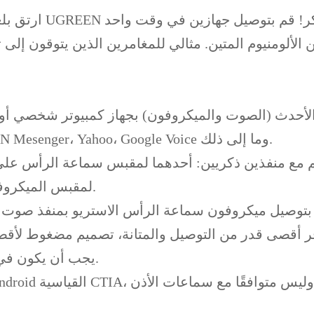
لألومنيوم المتين. مثالي للمغامرين الذين يتوقون إلى 
مع تطبيقات VOIP، مثل Skype أو برامج الدردشة، MSN Mesenger، Yahoo، Google Voice وما إلى ذلك.
ع مكبر صوت وسماعات رأس مقاس 3.5 مم مع منفذين ذكريين: أحدهما لمقبس 
لمقبس الميكروفون على جهاز الكمبيوتر الشخصي/الكمبيوتر المحمول.
يجب أن يكون في متناول اليد في حقيبة الكمبيوتر المحمول الخاصة بك.