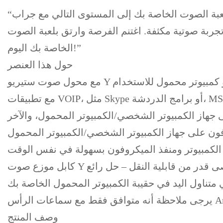
“ارتق بلعبة الصوت الخاصة بك إلى المستوى التالي مع جراب UGREEN المصنوع من الألومنيوم لكابل 3.5 مم أنثى إلى 2 ذكر! قم بتوصيل جهازين في وقت واحد
تجربة صوتية مكثفة. اغتنم الفرصة وارتق بلعبة الصوت
الخاصة بك اليوم!”
حول هذا العنصر
مع محول صوت ستيريو Y بمكبر صوت 3.5 مم، يمكنك توصيل سماعات الرأس الأحدث (الصوت والميكروفون) بجهاز كمبيوتر شخصي أو كمبيوتر محمول للاستخدام
سماعة الرأس على جهاز الكمبيوتر الشخصي/الكمبيوتر المحمول، والآخر
كابل موزع صوت Y مقاس 3.5 مم مع النحاس الخالي من الأكسجين يوفر أقصى قدر من التوصيل والمتانة، تصميم مضغوط لأقصى قدر من قابلية النقل – حل رائع
وصف المنتج