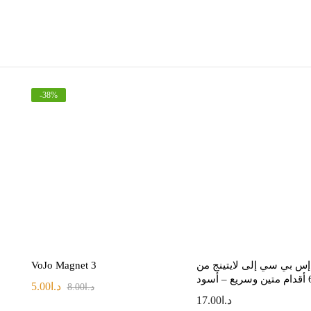
-
38
%
 إس بي سي إلى لايتينج من
VoJo Magnet 3
د.ا
5.00
د.ا
8.00
د.ا
17.00