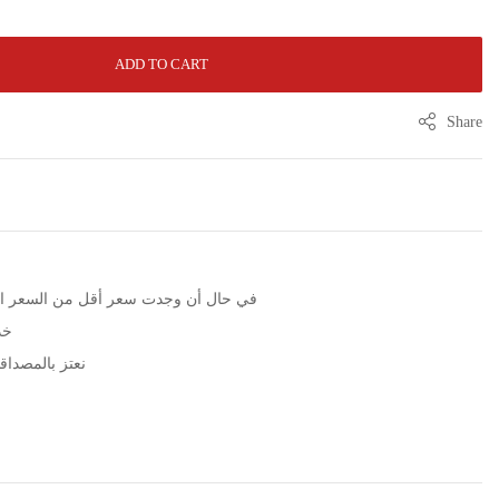
ADD TO CART
Share
الرجاء التواصل عبر زر WhatsApp في حال أن وجدت سعر أقل من الس
خد
نعتز بالمصداقية مع مرور 5