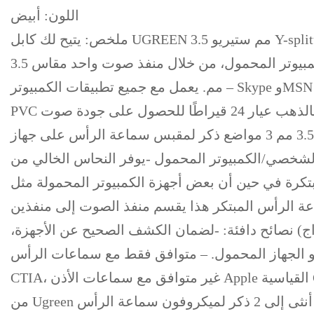
اللون: أبيض
ملخص: يتيح لك كابل UGREEN 3.5 مم ستيريو Y-splitter توصيل سماعة الرأس الاستريو والميكروفون بسهولة بمنفذ الصوت ومنفذ الميكروفون بجهاز الكمبيوتر في
نفس الوقت. مما يتيح لك إضافة مدخل ميكروفون أحادي، بالإضافة إلى مخرج استريو لجهاز الكمبيوتر أو الكمبيوتر المحمول، من خلال منفذ صوت واحد مقاس 3.5
مم. يعمل مع جميع تطبيقات الكمبيوتر – Skype وMSN Mesenger وYahoo وGoogle Voice وما إلى ذلك. الفرق مع العلامات التجارية الأخرى: بالمقارنة مع مقسمات
PVC من العلامات التجارية الأخرى، فإن هذا المقسم محمي وأكثر متانة مع هيكل من الألومنيوم. سمات: – مطلي بالذهب عيار 24 قيراطًا للحصول على جودة صوت
أفضل وخسارة أقل – المدخل: 3.5 ملم 4 مواضع أنثى لسماعات الرأس أو سماعات الأذن – المخرج 1: 3.5 مم 3 مواضع ذكر لمقبس سماعة الرأس على جهاز
كروفون على جهاز الكمبيوتر الشخصي/الكمبيوتر المحمول -يوفر النحاس الخالي من
 – طول الكابل المرن 20 سم منافذ صوتية مبتكرة في حين أن بعض أجهزة الكمبيوتر المحمولة مثل Dell تتميز بمنفذ
ول تقسيم سماعة الرأس المبتكر هذا يقسم منفذ الصوت إلى منفذين
ج) نصائح دافئة: -لضمان الكشف الصحيح عن الأجهزة،
المحمول. – متوافق فقط مع سماعات الرأس Android القياسية
CTIA، غير متوافق مع سماعات الأذن Apple القياسية CTIA. – غير متوافق مع سماعات Beats وسماعات Bose وسماعات Apple. في الصندوق: كابل موزع صوت Y