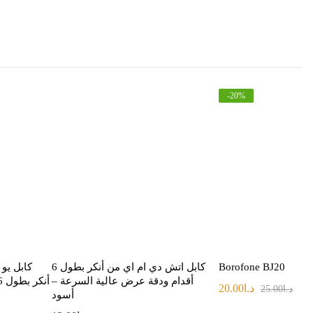
-
20
%
Borofone BJ20
كابل اتش دي ام اي من أنكر بطول 6
كابل يو
أقدام ودقة عرض عالية السرعة –
أنكر بطول 6 أقدام متين وسريع – أسود
د.ا
20.00
د.ا
25.00
أسود