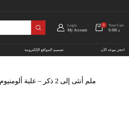
Login
0
Your Cart:
د.ا
0.00
My Account
احجز موعد الآن
تصميم المواقع الإلكترونية
كابل UGREEN 3.5 ملم أنثى إلى 2 ذكر – علبة ألومنيوم – أبيض