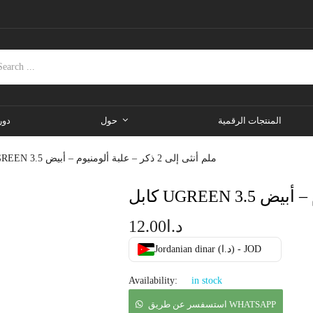
المنتجات الرقمية
حول
دور
كابل UGREEN 3.5 ملم أنثى إلى 2 ذكر – علبة ألومنيوم – أبيض
د.ا
12.00
Jordanian dinar (د.ا) - JOD
Availability:
in stock
استسفسر عن طريق WHATSAPP