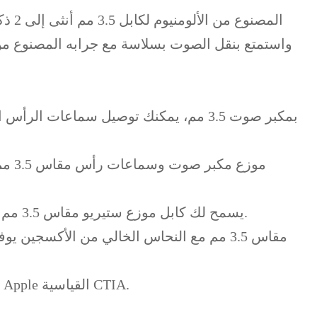
واستمتع بنقل الصوت بسلاسة مع جرابه المصنوع من ا
موز
يسمح لك كابل موزع ستيريو مقاس 3.5 مم بتوصيل ميكروفون سماعة الرأس الاستريو بمنفذ صوت الكمبيوتر ومنفذ الميكروفون بسهولة في نفس الوقت.
يرجى ملاحظة أنه متوافق فقط مع سماعات الرأس Android القياسية CTIA، وليس متوافقًا مع سماعات الأذن Apple القياسية CTIA.