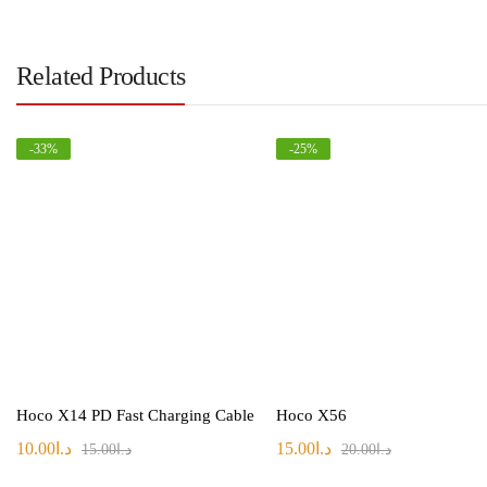
Related Products
-
33
%
-
25
%
Hoco X14 PD Fast Charging Cable
Hoco X56
د.ا
15.00
د.ا
10.00
د.ا
20.00
د.ا
15.00