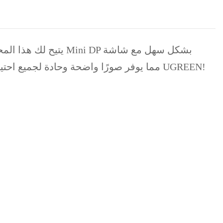
VGA، مما يوفر صورًا واضحة وحادة لجميع احتياجات العروض التقديمية، والألعاب، والوسائط المتعددة الخاصة بك. قم بترقية إعدادك وأطلق جرأتك مع UGREEN!