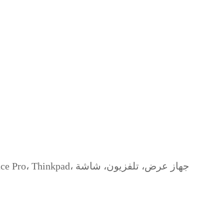
توافق النظام: سلسلة MacBook، iMac، سلسلة Surface Pro، Thinkpad، جهاز عرض، تلفزيون، شاشة