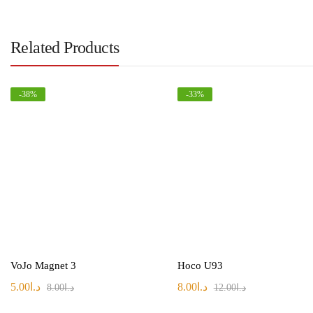
Related Products
-
38
%
-
33
%
VoJo Magnet 3
Hoco U93
د.ا
8.00
د.ا
5.00
د.ا
12.00
د.ا
8.00