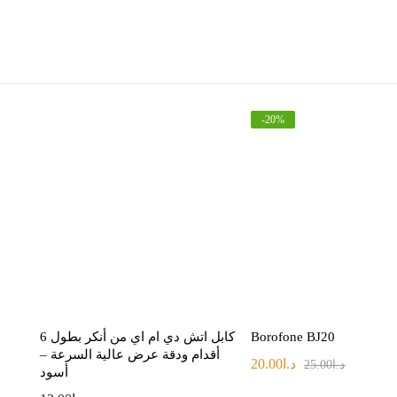
-
20
%
Borofone BJ20
كابل اتش دي ام اي من أنكر بطول 6
أقدام ودقة عرض عالية السرعة –
د.ا
20.00
د.ا
25.00
أسود