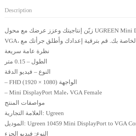
Description
زيّن إنتاجيتك وعزز عرضك مع محول UGREEN Mini DP إلى VGA! يتيح لك هذا المحول الأنيق والقوي ربط أجهزتك التي تدعم Mini DP بشكل سهل مع شاشة
نظرة عامة سريعة
الطول – 0.15 متر
النوع – فيديو الدقة
– FHD (1920 × 1080) الواجهة
– Mini DisplayPort Male، VGA Female
مواصفات المنتج
العلامة التجارية: Ugreen
 Ugreen 10459 Mini DisplayPort to VGA Converter
النوع: فيديو الجزء