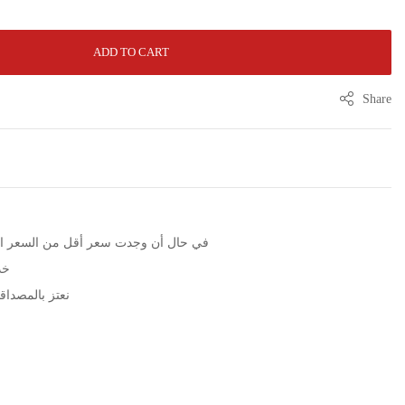
ADD TO CART
Share
الرجاء التواصل عبر زر WhatsApp في حال أن وجدت سعر أقل من الس
خد
نعتز بالمصداقية مع مرور 5