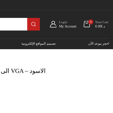
Login
0
Your Cart:
د.ا
0.00
My Account
احجز موعد الآن
تصميم المواقع الإلكترونية
محول يوجرين ميني من DP الى VGA – الاسود