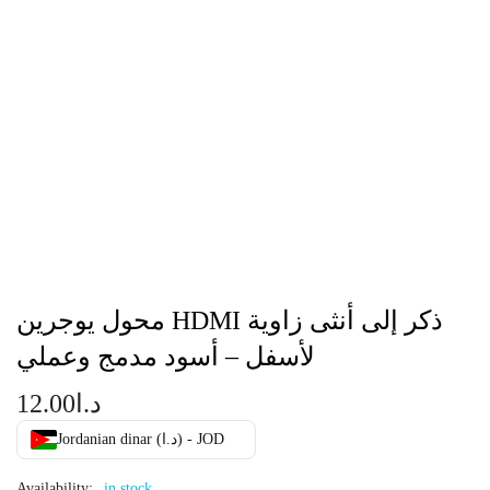
محول يوجرين HDMI ذكر إلى أنثى زاوية
لأسفل – أسود مدمج وعملي
د.ا
12.00
Jordanian dinar (د.ا) - JOD
Availability:
in stock