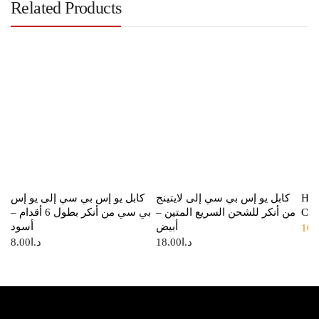
Related Products
Hoc
كابل يو إس بي سي إلى لايتينج
كابل يو إس بي سي إلى يو إس
Cab
من أنكر للشحن السريع المتين –
بي سي من أنكر بطول 6 أقدام –
أبيض
أسود
10.
د.ا
18.00
د.ا
8.00