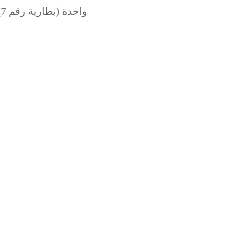
مصدر الطاقة: بطارية AAA واحدة (بطارية رقم 7) – غير مدرجة في الحزمة