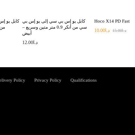
Hoco X14 PD Fast Ch
كابل يو إس بي سي إلى يو إس بي
كابل يو إس
سي من أنكر 0.9 متر متين وسريع –
من أنك
د.ا
10.00
د.ا
15.00
أبيض
د.ا
12.00
elivery Policy
Privacy Policy
Qualifications