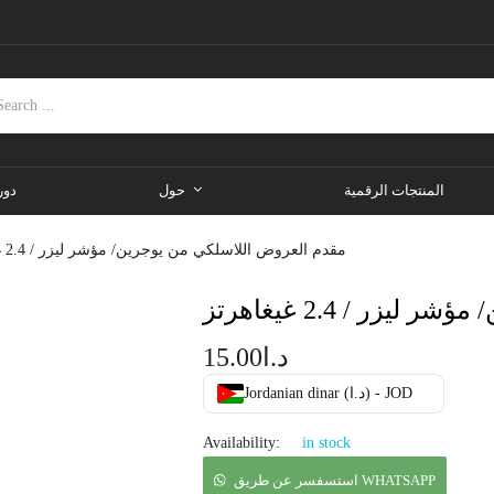
المنتجات الرقمية
حول
دور
مقدم العروض اللاسلكي من يوجرين/ مؤشر ليزر / 2.4 غيغاهرتز
ر / 2.4 غيغاهرتز
د.ا
15.00
Jordanian dinar (د.ا) - JOD
Availability:
in stock
استسفسر عن طريق WHATSAPP