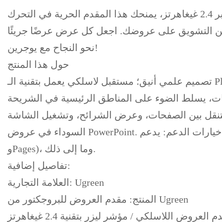
احترف عروضك باستخدام مقدم العروض اللاسلكي ومؤشر الليزر من يوجرين! مع اتصاله اللاسلكي عبر 2.4 غيغاهرتز، يمنحك هذا المقدم الحرية في التحرك
من التشويق على عروضك. اجعل كل عرض عرضًا جريئًا
نحو النجاح مع يوجرين!
حول هذا المنتج
التنقل بين الصفحات، وعرض الشرائح، وتشغيل الشاشة
السوداء في عروض PowerPoint. خيارات الدعم: يدعم Microsoft Word وExcel وPowerPoint، وACD View، والمواقع الإلكترونية، وiWork (Keynote وNumbers
وPages)، وما إلى ذلك.
تفاصيل إضافية:
العلامة التجارية: Ugreen
المنتج: مقدم العروض للبروجكتور من Ugreen
العروض اللاسلكي / مؤشر ليزر بتقنية 2.4 غيغاهرتز