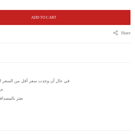
ADD TO CART
Share
الرجاء التواصل عبر زر WhatsApp في حال أن وجدت سعر أقل من الس
خد
نعتز بالمصداقية مع مرور 5