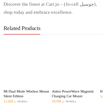
Discover the finest at Cart.jo – (Jo-cell جوسيل),
shop today and embrace excellence.
Related Products
Mi Dual Mode Wireless Mouse
Anker PowerWave Magnetic
Hoc
Silent Edition
Charging Car Mount
10.
د.ا
39.00
د.ا
12.00
د.ا
50.00
د.ا
18.00