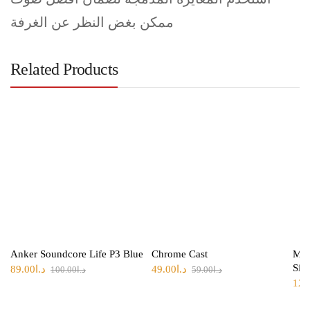
ممكن بغض النظر عن الغرفة
Related Products
Anker Soundcore Life P3 Blue
Chrome Cast
Mi 
Sile
د.ا
49.00
د.ا
89.00
د.ا
59.00
د.ا
100.00
12.