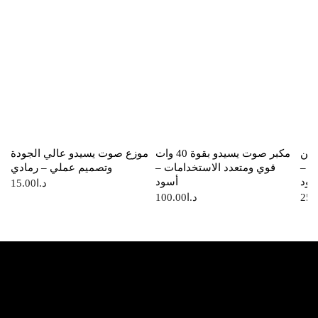
يع 15 وات من
مكبر صوت يسيدو بقوة 40 وات
موزع صوت يسيدو عالي الجودة
د –
قوي ومتعدد الاستخدامات –
وتصميم عملي – رمادي
سود
أسود
د.ا
15.00
25.
د.ا
100.00