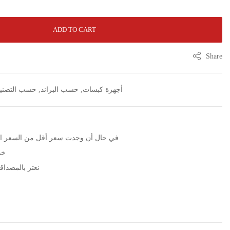
ADD TO CART
Share
أجهزة كبسات
,
حسب البراند
,
حسب التصني
الرجاء التواصل عبر زر WhatsApp في حال أن وجدت سعر أقل من الس
خد
نعتز بالمصداقية مع مرور 5