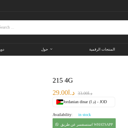
المنتجات الرقمية
حول
دور
215 4G
د.ا
29.00
د.ا
33.00
Jordanian dinar (د.ا) - JOD
Availability:
in stock
استسفسر عن طريق WHATSAPP