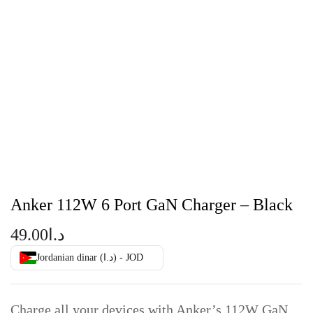
Anker 112W 6 Port GaN Charger – Black
49.00
د.ا
Jordanian dinar (د.ا) - JOD
Charge all your devices with Anker’s 112W GaN