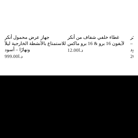
نكر
غطاء خلفي شفاف من أنكر
جهاز عرض محمول أنكر
ئية
لآيفون 16 برو & 16 برو ماكس
للاستمتاع بالأنشطة الخارجية ليلاً
سود
ونهارًا – أسود
12.00
د.ا
999.00
د.ا
20.