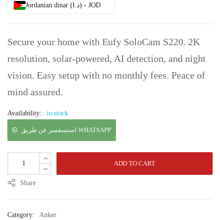
Jordanian dinar (د.ا) - JOD
Secure your home with Eufy SoloCam S220. 2K
resolution, solar-powered, AI detection, and night
vision. Easy setup with no monthly fees. Peace of
mind assured.
Availability:
in stock
استسفسر عن طريق WHATSAPP
ADD TO CART
Share
Category:
Anker