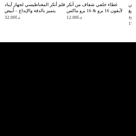
 من
غطاء خلفي شفاف من أنكر
قلم أنكر المغناطيسي لجهاز آيباد
سريع
لآيفون 16 برو & 16 برو ماكس
يتميز بالدقة والإبداع – أبيض
سود
32.00
د.ا
12.00
د.ا
15.