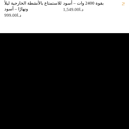
بقوة 2400 وات – أسود
للاستمتاع بالأنشطة الخارجية ليلاً
29.
ونهارًا – أسود
1,549.00
د.ا
999.00
د.ا