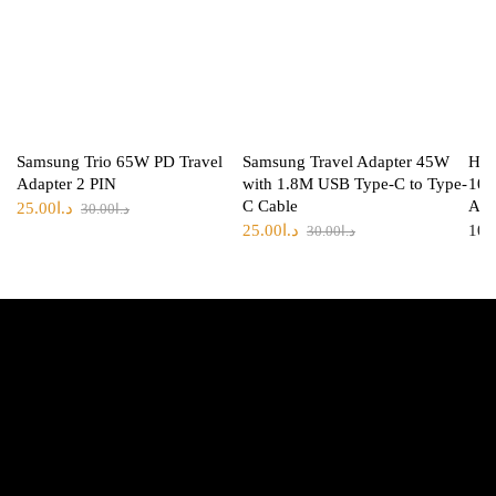
Samsung Trio 65W PD Travel
Samsung Travel Adapter 45W
HAI
Adapter 2 PIN
with 1.8M USB Type-C to Type-
10/
C Cable
Ada
25.00
د.ا
30.00
د.ا
25.00
د.ا
10.
30.00
د.ا