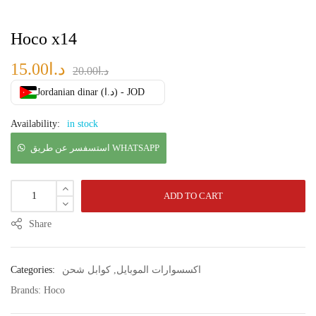
Hoco x14
15.00
د.ا
20.00
د.ا
Jordanian dinar (د.ا) - JOD
Availability:
in stock
استسفسر عن طريق WHATSAPP
ADD TO CART
Share
Categories:
كوابل شحن
,
اكسسوارات الموبايل
Brands:
Hoco