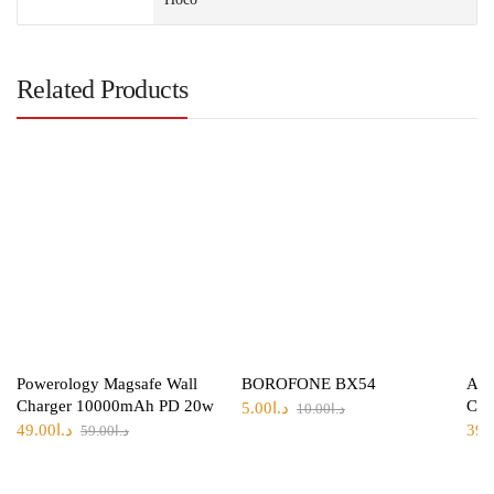
Related Products
Powerology Magsafe Wall
BOROFONE BX54
Ank
Charger 10000mAh PD 20w
Cha
5.00
د.ا
10.00
د.ا
49.00
د.ا
39.
59.00
د.ا