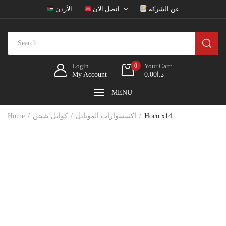
عن الشركة
اتصل الآن
الأردن
Login
0
Your Cart:
My Account
0.00
د.ا
MENU
Home
كوابل شحن
اكسسوارات الموبايل
Hoco x14