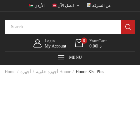
عن الشركة
اتصل الآن
الأردن
Login
0
Your Cart:
My Account
0.00
د.ا
MENU
Home
أجهزة خلوية
أجهزة Honor
Honor X5c Plus