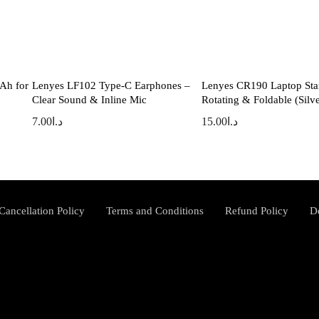
Ah for
Lenyes LF102 Type-C Earphones –
Lenyes CR190 Laptop Sta
Clear Sound & Inline Mic
Rotating & Foldable (Silve
7.00
د.ا
15.00
د.ا
Cancellation Policy
Terms and Conditions
Refund Policy
D