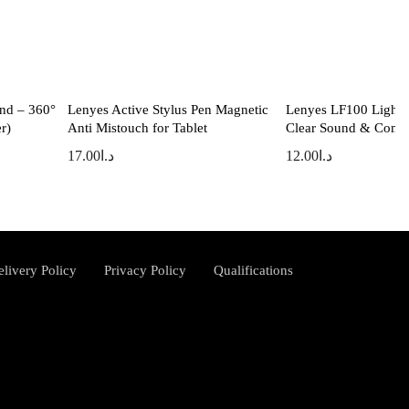
nd – 360°
Lenyes Active Stylus Pen Magnetic
Lenyes LF100 Lightn
r)
Anti Mistouch for Tablet
Clear Sound & Comfo
17.00
د.ا
12.00
د.ا
elivery Policy
Privacy Policy
Qualifications