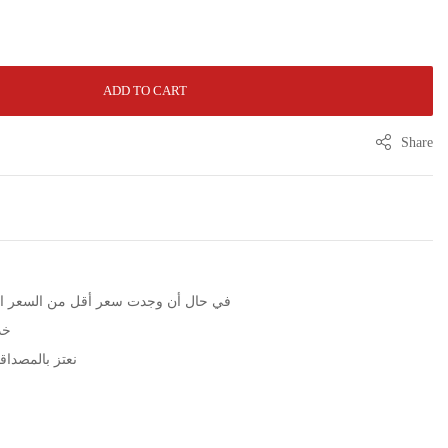
ADD TO CART
Share
الرجاء التوا WhatsApp في حال أن وجدت سعر أقل من السعر المعلن
خد
نعتز بالمصداقية مع مرور 5