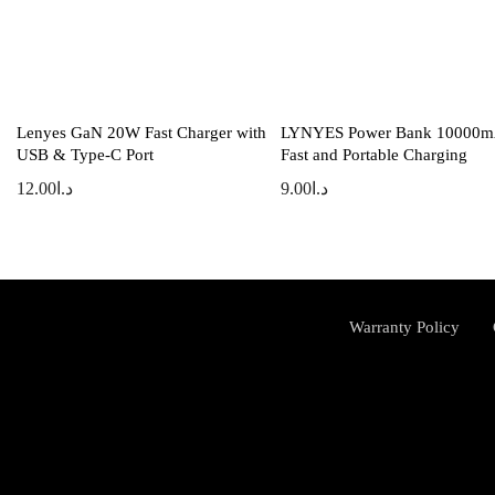
Lenyes GaN 20W Fast Charger with
LYNYES Power Bank 10000m
USB & Type-C Port
Fast and Portable Charging
12.00
د.ا
9.00
د.ا
Warranty Policy