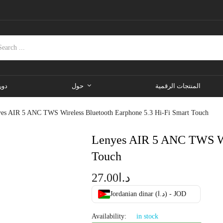
المنتجات الرقمية
حول
دور
es AIR 5 ANC TWS Wireless Bluetooth Earphone 5.3 Hi-Fi Smart Touch
Lenyes AIR 5 ANC TWS Wir
Touch
27.00
د.ا
Jordanian dinar (د.ا) - JOD
Availability:
in stock