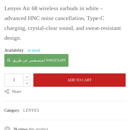
Lenyes Air 68 wireless earbuds in white –
advanced HNC noise cancellation, Type-C
charging, crystal-clear sound, and sweat-resistant
design.
Availability:
in stock
استسفسر عن طريق WHATSAPP
ADD TO CART
Share
Category:
LENYES
39 views
this product.