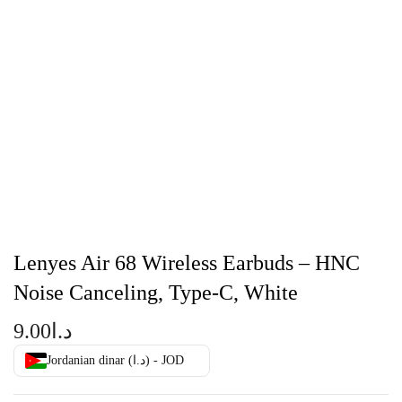
Lenyes Air 68 Wireless Earbuds – HNC
Noise Canceling, Type-C, White
9.00
د.ا
Jordanian dinar (د.ا) - JOD