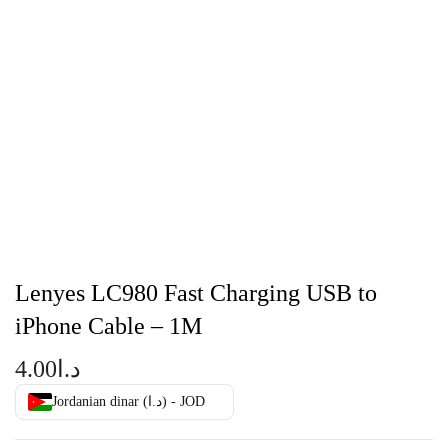
Lenyes LC980 Fast Charging USB to
iPhone Cable – 1M
4.00
د.ا
Jordanian dinar (د.ا) - JOD