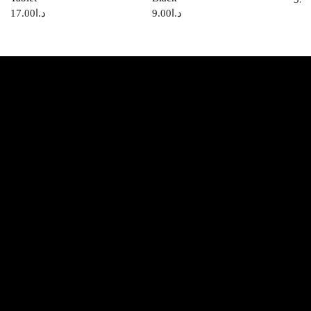
17.00
د.ا
9.00
د.ا