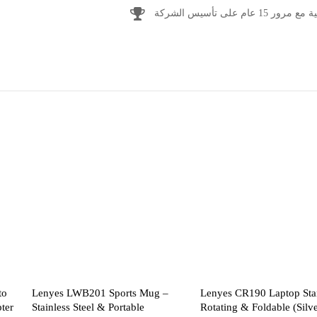
1 عام على تأسيس الشركة
to
Lenyes LWB201 Sports Mug –
Lenyes CR190 Laptop Sta
ter
Stainless Steel & Portable
Rotating & Foldable (Silve