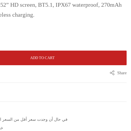
52” HD screen, BT5.1, IPX67 waterproof, 270mAh
eless charging.
ADD TO CART
Share
الرجاء التوا WhatsApp في حال أن وجدت سعر أقل من السعر المعلن
خد