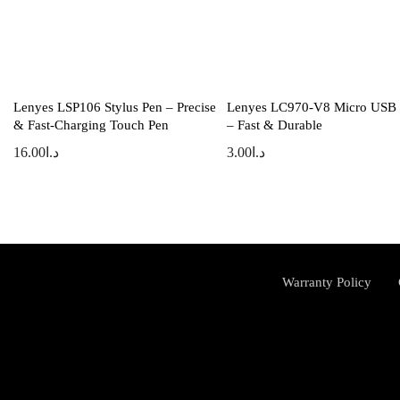
Lenyes LSP106 Stylus Pen – Precise
Lenyes LC970-V8 Micro USB 
& Fast-Charging Touch Pen
– Fast & Durable
16.00
د.ا
3.00
د.ا
Warranty Policy