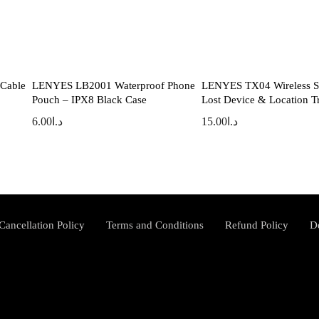
Cable
LENYES LB2001 Waterproof Phone
LENYES TX04 Wireless Sm
Pouch – IPX8 Black Case
Lost Device & Location T
6.00
د.ا
15.00
د.ا
Cancellation Policy
Terms and Conditions
Refund Policy
D