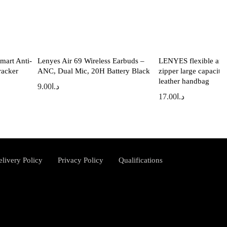
art Anti-
Lenyes Air 69 Wireless Earbuds –
LENYES flexible and
racker
ANC, Dual Mic, 20H Battery Black
zipper large capacity
leather handbag
9.00
د.ا
17.00
د.ا
elivery Policy
Privacy Policy
Qualifications