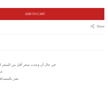
ADD TO CART
Share
الرجاء التوا WhatsApp في حال أن وجدت سعر أقل من السعر المعلن
خد
نعتز بالمصداقية مع مرور 5