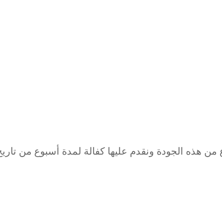
 في SIGNALS نختار افضل نوع من هذه الجودة ونقدم عليها كفالة لمدة أسبوع من