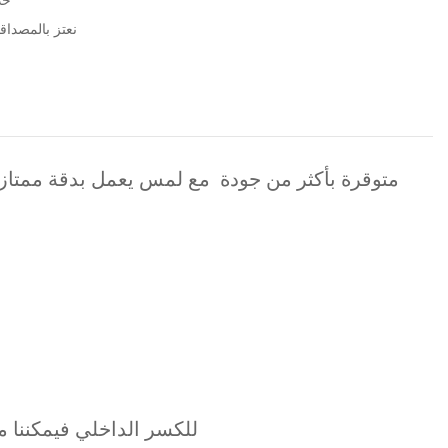
خد
نعتز بالمصداقية مع مرور 5
إذا تعرضت شاشة Infinix Note 10 Pro