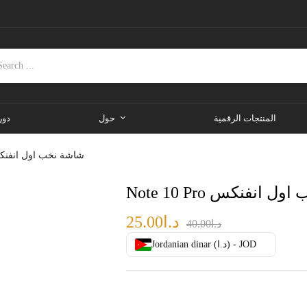
المنتجات الرقمية
حول
دور
Note 10 Pro شاشة نخب اول انف
اشة نخب اول انفنكس
د.ا
25.00
د.ا
40.00
Jordanian dinar (د.ا) - JOD