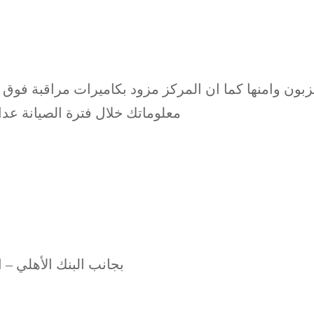
معلوماتك خلال فترة الصيانة عدا 
العنوان : الدوار السابع – خلف C-Town – بجانب ا