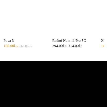
Pova 3
Redmi Note 11 Pro 5G
Xia
150.00
د.ا
294.00
د.ا
–
314.00
د.ا
189
160.00
د.ا