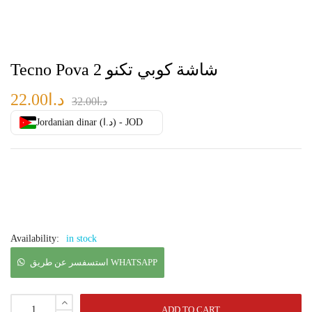
Tecno Pova 2 شاشة كوبي تكنو
د.ا
22.00
د.ا
32.00
Jordanian dinar (د.ا) - JOD
Availability:
in stock
استسفسر عن طريق WHATSAPP
ADD TO CART