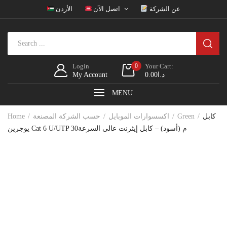
عن الشركة
اتصل الآن
الأردن
Login
0
Your Cart:
د.ا
0.00
My Account
MENU
كابل
Green
اكسسوارات الموبايل
حسب الشركة المصنعة
Home
يوجرين Cat 6 U/UTP 30م (أسود) – كابل إيثرنت عالي السرعة