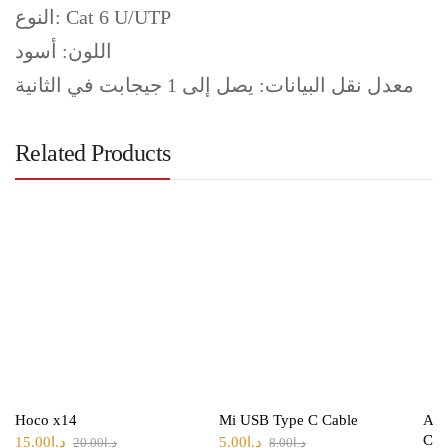
النوع: Cat 6 U/UTP
اللون: أسود
معدل نقل البيانات: يصل إلى 1 جيجابت في الثانية
Related Products
Hoco x14
Mi USB Type C Cable
App
Cab
د.ا
5.00
د.ا
15.00
د.ا
8.00
د.ا
20.00