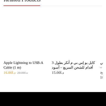
 بي
كابل يو إس بي م أنكر بطول 3
Apple Lightning to USB-A
طول 6 أقدام –
أقدام للشحن السريع – أسود
Cable (1 m)
سود
د.ا
15.00
د.ا
16.00
د.ا
20.00
18.