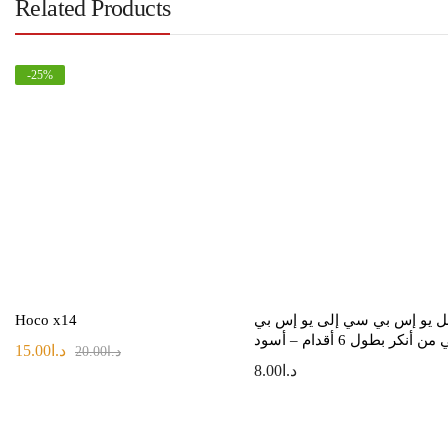
Related Products
-
25
%
ل يو إس بي سي إلى يو إس بي
Hoco x14
 أنكر بطول 6 أقدام – أسود
د.ا
15.00
د.ا
20.00
د.ا
8.00