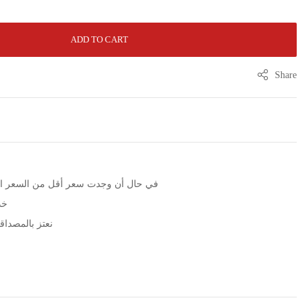
ADD TO CART
Share
الرجاء التواصل عبر زر WhatsApp في حال أن وجدت سعر أقل من الس
خد
نعتز بالمصداقية مع مرور 5