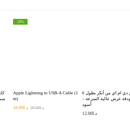
-
20
%
كابل اتش دي ام اي من أنكر بطول 6
Apple Lightning to USB-A Cable (1
كاب
ودقة عرض عالية السرعة –
m)
سي من
أسود
د.ا
16.00
د.ا
20.00
د.ا
12.00