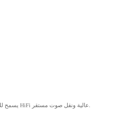
يسمح لك المحول بتوصيل مخرجات سماعات الرأس 2.5 مم إلى الهواتف الذكية ذات إدخال 3.5 مم. يضمن جودة صوت HiFi عالية ونقل صوت مستقر.