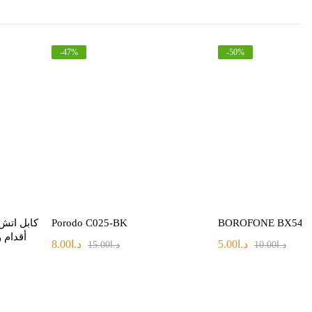
-
47
%
-
50
%
Porodo C025-BK
BOROFONE BX54
أقدام 
د.ا
5.00
د.ا
8.00
د.ا
10.00
د.ا
15.00