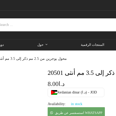
المنتجات الرقمية
حول
دور
محول يوجرين من 2.5 مم ذكر إلى 3.5 مم أنثى 20501
د.ا
8.00
Jordanian dinar (د.ا) - JOD
Availability:
in stock
استسفسر عن طريق WHATSAPP