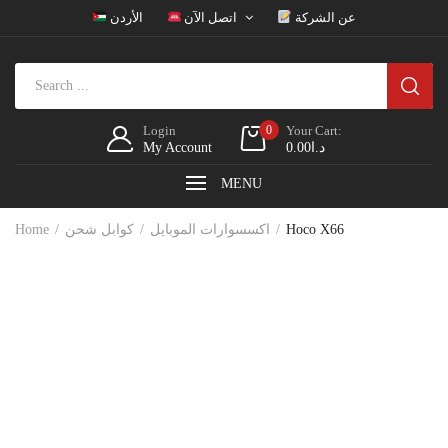
عن الشركة
اتصل الآن
الأردن
Login
0
Your Cart:
My Account
0.00
د.ا
MENU
Home
كوابل شحن
اكسسوارات الموبايل
Hoco X66