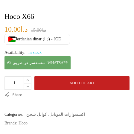
Hoco X66
10.00
د.ا
15.00
د.ا
Jordanian dinar (د.ا) - JOD
Availability:
in stock
استسفسر عن طريق WHATSAPP
ADD TO CART
Share
Categories:
كوابل شحن
,
اكسسوارات الموبايل
Brands:
Hoco