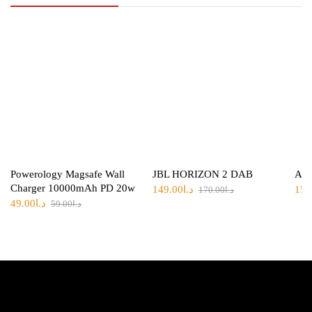
Powerology Magsafe Wall
JBL HORIZON 2 DAB
Ank
Charger 10000mAh PD 20w
149.00
د.ا
15.
170.00
د.ا
49.00
د.ا
59.00
د.ا