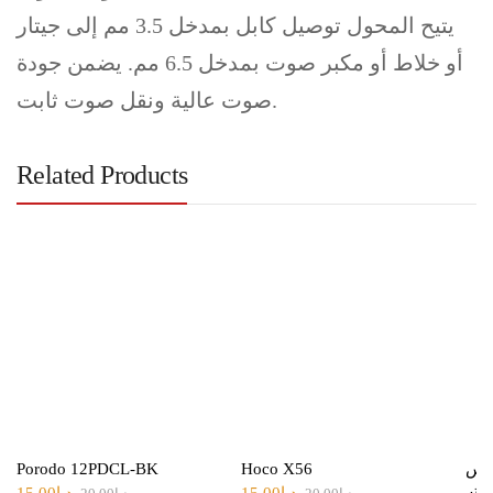
يتيح المحول توصيل كابل بمدخل 3.5 مم إلى جيتار
أو خلاط أو مكبر صوت بمدخل 6.5 مم. يضمن جودة
صوت عالية ونقل صوت ثابت.
Related Products
 إس
Hoco X56
Porodo 12PDCL-BK
بي سي من أنكر بطول 0.9 متر