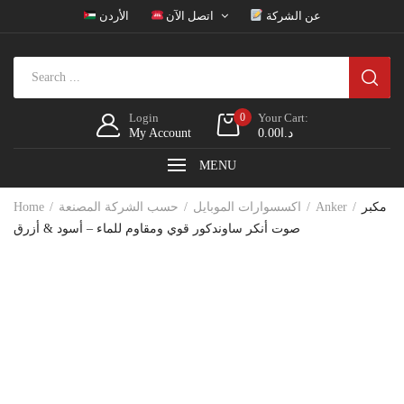
عن الشركة
اتصل الآن
الأردن
Login
0
Your Cart:
د.ا
0.00
My Account
MENU
مكبر
Anker
اكسسوارات الموبايل
حسب الشركة المصنعة
Home
صوت أنكر ساوندكور قوي ومقاوم للماء – أسود & أزرق