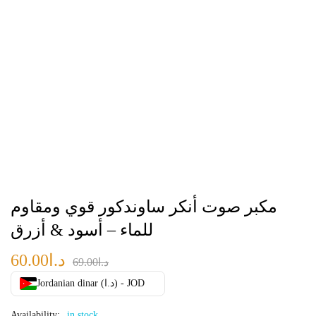
مكبر صوت أنكر ساوندكور قوي ومقاوم
للماء – أسود & أزرق
د.ا
60.00
د.ا
69.00
Jordanian dinar (د.ا) - JOD
Availability:
in stock